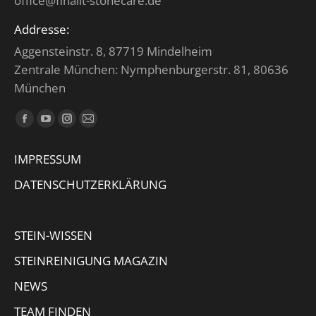
office@finalit-stonecare.de
Addresse:
Aggensteinstr. 8, 87719 Mindelheim
Zentrale München: Nymphenburgerstr. 81, 80636
München
Finden Sie uns auf:
Facebook
YouTube
Instagram
E-
page
page
page
Mail
IMPRESSUM
opens
opens
opens
page
in
in
in
opens
DATENSCHUTZERKLÄRUNG
new
new
new
in
window
window
window
new
STEIN-WISSEN
window
STEINREINIGUNG MAGAZIN
NEWS
TEAM FINDEN