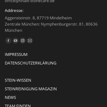
office@finalit-stonecare.de
Addresse:
Aggensteinstr. 8, 87719 Mindelheim
Zentrale München: Nymphenburgerstr. 81, 80636
München
Finden Sie uns auf:
Facebook
YouTube
Instagram
E-
page
page
page
Mail
IMPRESSUM
opens
opens
opens
page
in
in
in
opens
DATENSCHUTZERKLÄRUNG
new
new
new
in
window
window
window
new
STEIN-WISSEN
window
STEINREINIGUNG MAGAZIN
NEWS
TEAM FINDEN