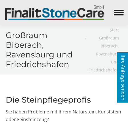
Search:
Sie befinden sich hier:
Start
Großraum
Großraum
Biberach,
Biberach,
Ravensburg und
Ravensburg
Ihre Anfrage senden
und
Friedrichshafen
Friedrichshafen
Die Steinpflegeprofis
Sie haben Probleme mit Ihrem Naturstein, Kunststein
oder Feinsteinzeug?