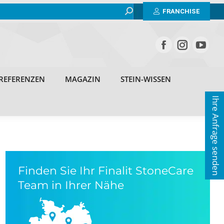
Search:
BEISPIELE
ERFAHRUNGEN
REFERENZEN
FRANCHISE
MAGAZIN
STEIN-WISSEN
KONTAKT
REFERENZEN
MAGAZIN
STEIN-WISSEN
Ihre Anfrage senden
Finden Sie Ihr Finalit StoneCare
Team in Ihrer Nähe