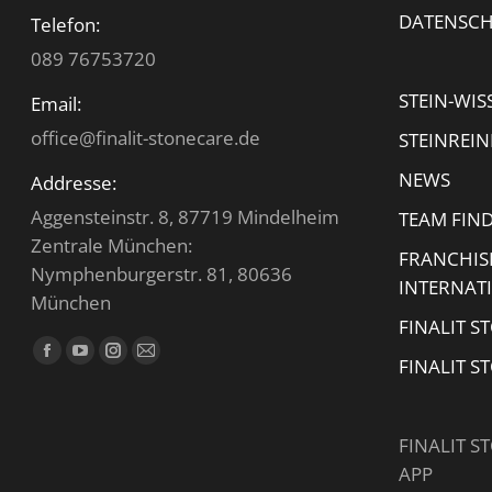
DATENSC
Telefon:
089 76753720
STEIN-WIS
Email:
office@finalit-stonecare.de
STEINREI
NEWS
Addresse:
Aggensteinstr. 8, 87719 Mindelheim
TEAM FIN
Zentrale München:
FRANCHIS
Nymphenburgerstr. 81, 80636
INTERNAT
München
FINALIT S
Finden Sie uns auf:
Facebook
YouTube
Instagram
E-
FINALIT S
page
page
page
Mail
opens
opens
opens
page
FINALIT S
in
in
in
opens
APP
new
new
new
in