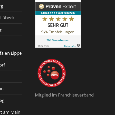
rg
d Lübeck
rg
falen Lippe
orf
nn
Mitglied im Franchiseverband
ieg
rt am Main