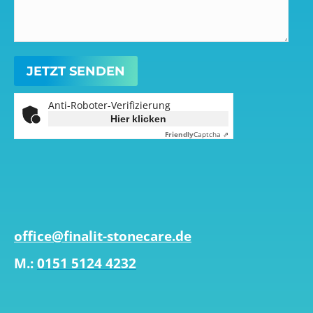
Anti-Roboter-Verifizierung
Hier klicken
Friendly
Captcha ⇗
office@finalit-stonecare.de
M.:
0151 5124 4232