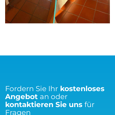
Fordern Sie Ihr
kostenloses
Angebot
an oder
kontaktieren Sie uns
für
Fragen