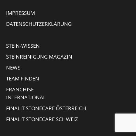
page
page
page
Mail
IMPRESSUM
opens
opens
opens
page
in
in
in
opens
DATENSCHUTZERKLÄRUNG
new
new
new
in
window
window
window
new
STEIN-WISSEN
window
STEINREINIGUNG MAGAZIN
NEWS
TEAM FINDEN
FRANCHISE
INTERNATIONAL
FINALIT STONECARE ÖSTERREICH
FINALIT STONECARE SCHWEIZ