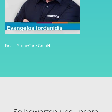
Finalit StoneCare GmbH
So bewerten uns unsere