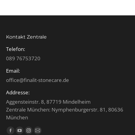
Kontakt Zentrale
Telefon:
089 76753720
Email:
office@finalit-stonecare.de
Addresse:
Aggensteinstr. 8, 87719 Mindelheim
Zentrale München: Nymphenburgerstr. 81, 80636
München
Finden Sie uns auf:
Facebook
YouTube
Instagram
E-