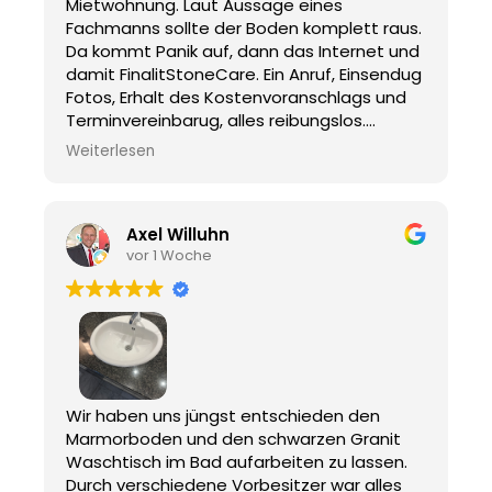
Mietwohnung. Laut Aussage eines
Fachmanns sollte der Boden komplett raus.
Da kommt Panik auf, dann das Internet und
damit FinalitStoneCare. Ein Anruf, Einsendug
Fotos, Erhalt des Kostenvoranschlags und
Terminvereinbarug, alles reibungslos.
Herr Mehlau war pünktlich vor Ort, sehr
Weiterlesen
freundlich und hat seine Arbeit hevorragend
gemacht. Am gleichen Tag erfolgte die
anstandslose Übergabe der Wohnung. Das
Axel Willuhn
Ergebnis kann sich sehen lassen, wie neu !
vor 1 Woche
Leider kriege ich die Bilder nicht eingestellt.
Ich kann das Unternehmen wärmstens
weiter empfehelen.
Vielen lieben Dank an das Team und vor
allem an Herrn Mehlau.
Wir haben uns jüngst entschieden den
Marmorboden und den schwarzen Granit
Waschtisch im Bad aufarbeiten zu lassen.
Durch verschiedene Vorbesitzer war alles