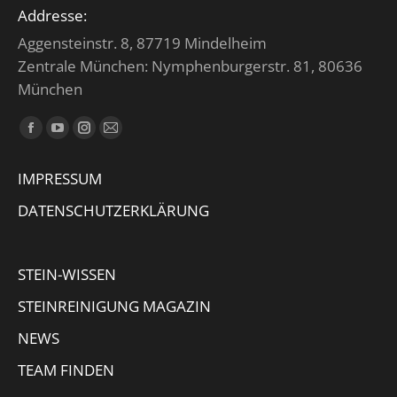
Addresse:
Aggensteinstr. 8, 87719 Mindelheim
Zentrale München: Nymphenburgerstr. 81, 80636
München
Finden Sie uns auf:
Facebook
YouTube
Instagram
E-
page
page
page
Mail
IMPRESSUM
opens
opens
opens
page
in
in
in
opens
DATENSCHUTZERKLÄRUNG
new
new
new
in
window
window
window
new
STEIN-WISSEN
window
STEINREINIGUNG MAGAZIN
NEWS
TEAM FINDEN