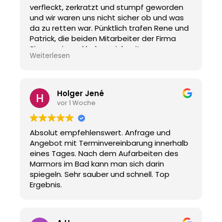
verfleckt, zerkratzt und stumpf geworden
und wir waren uns nicht sicher ob und was
da zu retten war. Pünktlich trafen Rene und
Patrick, die beiden Mitarbeiter der Firma
Bianga ein und haben sich mit enormem
Weiterlesen
Eifer und Gründlichkeit ans Werk gemacht.
Die Baustelle wurde eingerichtet, alles
abgeklebt und dann wurde immer wieder
geschliffen, poliert, gereinigt und am Ende
Holger Jené
imprägniert. Fast ohne Pausen und nach
vor 1 Woche
über 10 Stunden war das Werk vollbracht.
Ich muss sagen das hatten wir nicht
erwartet, des Bad sieht wieder aus wie neu!
Absolut empfehlenswert. Anfrage und
Vielen Dank and die Beiden für die große
Angebot mit Terminvereinbarung innerhalb
Mühe und das mehr als überzeugende
eines Tages. Nach dem Aufarbeiten des
Ergebnis! Wir können Bianga ohne wenn und
Marmors im Bad kann man sich darin
aber weiterempfehlen!
spiegeln. Sehr sauber und schnell. Top
Ergebnis.