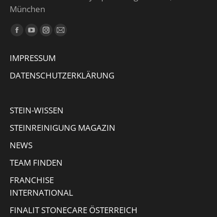
München
Finden Sie uns auf:
Facebook
YouTube
Instagram
E-
page
page
page
Mail
IMPRESSUM
opens
opens
opens
page
in
in
in
opens
DATENSCHUTZERKLÄRUNG
new
new
new
in
window
window
window
new
STEIN-WISSEN
window
STEINREINIGUNG MAGAZIN
NEWS
TEAM FINDEN
FRANCHISE
INTERNATIONAL
FINALIT STONECARE ÖSTERREICH