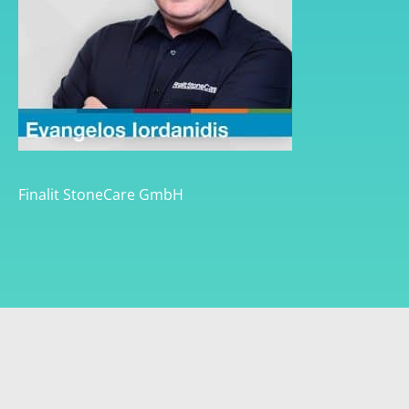
Finalit StoneCare GmbH