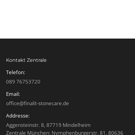
Kontakt Zentrale
Telefon:
089 76753720
Email:
office@finalit-stonecare.de
Addresse:
Aggensteinstr. 8, 87719 Mindelheim
Zentrale München: Nymphenburgerstr. 81, 80636