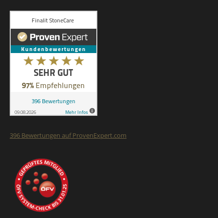
396
Bewertungen auf ProvenExpert.com
Finalit StoneCare