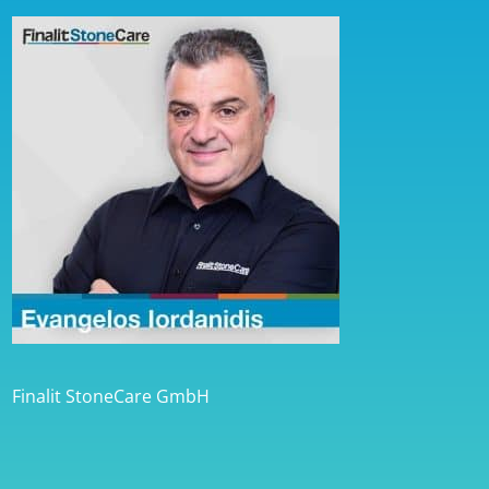
Finalit StoneCare GmbH