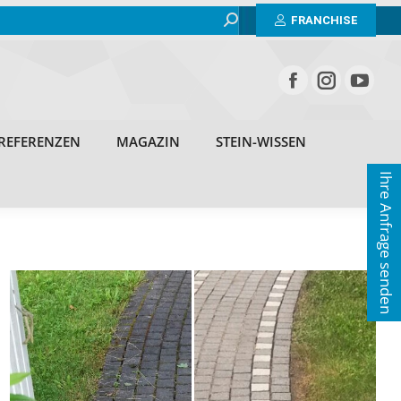
Search:
BEISPIELE
ERFAHRUNGEN
REFERENZEN
FRANCHISE
MAGAZIN
STEIN-WISSEN
KONTAKT
REFERENZEN
MAGAZIN
STEIN-WISSEN
Ihre Anfrage senden