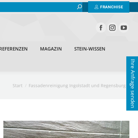
Search:
BEISPIELE
ERFAHRUNGEN
REFERENZEN
FRANCHISE
MAGAZIN
STEIN-WISSEN
KONTAKT
REFERENZEN
MAGAZIN
STEIN-WISSEN
Ihre Anfrage senden
Sie befinden sich hier:
Start
Fassadenreinigung Ingolstadt und Regensburg