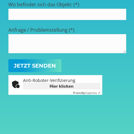
Wo befindet sich das Objekt: (*)
Anfrage / Problemstellung (*)
Anti-Roboter-Verifizierung
Hier klicken
Friendly
Captcha ⇗