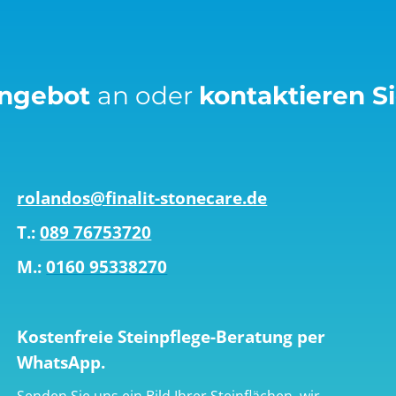
Angebot
an oder
kontaktieren S
rolandos@finalit-stonecare.de
T.:
089 76753720
M.:
0160 95338270
Kostenfreie Steinpflege-Beratung per
WhatsApp.
Senden Sie uns ein Bild Ihrer Steinflächen, wir