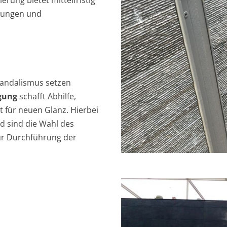
rung bietet mittelfristig
ckungen und
Vandalismus setzen
igung
schafft Abhilfe,
t für neuen Glanz. Hierbei
d sind die Wahl des
ur Durchführung der