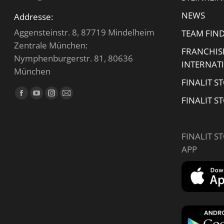
NEWS
Addresse:
Aggensteinstr. 8, 87719 Mindelheim
TEAM FIN
Zentrale München:
FRANCHIS
Nymphenburgerstr. 81, 80636
INTERNAT
München
FINALIT S
Finden Sie uns auf:
Facebook
YouTube
Instagram
E-
FINALIT S
page
page
page
Mail
opens
opens
opens
page
FINALIT S
in
in
in
opens
APP
new
new
new
in
window
window
window
new
window