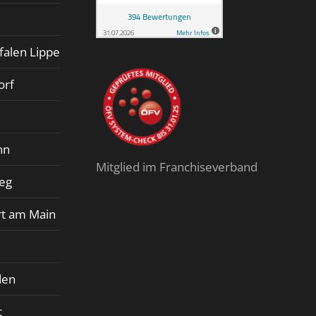
falen Lippe
orf
nn
Mitglied im Franchiseverband
ieg
rt am Main
den
t