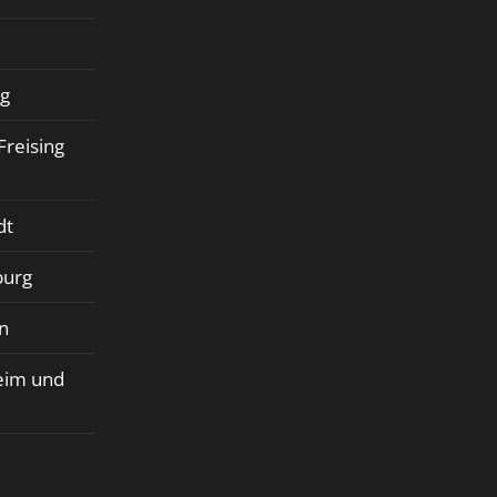
rg
Freising
dt
burg
n
eim und