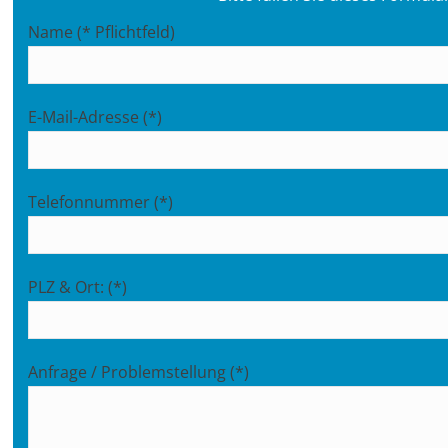
Name (* Pflichtfeld)
E-Mail-Adresse (*)
Telefonnummer (*)
PLZ & Ort: (*)
Anfrage / Problemstellung (*)