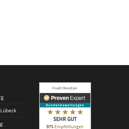
rg
d Lübeck
rg