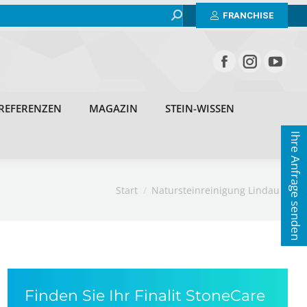
Search:
BEISPIELE
ERFAHRUNGEN
REFERENZEN
FRANCHISE
MAGAZIN
STEIN-WISSEN
KONTAKT
REFERENZEN
MAGAZIN
STEIN-WISSEN
Ihre Anfrage senden
Sie befinden sich hier:
Start
Natursteinreinigung Lindau
Finden Sie Ihr Finalit StoneCare