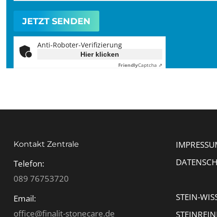
Anti-Roboter-Verifizierung
Hier klicken
Friendly
Captcha ⇗
IMPRESSU
Kontakt Zentrale
DATENSC
Telefon:
089 76753720
STEIN-WIS
Email:
office@finalit-stonecare.de
STEINREI