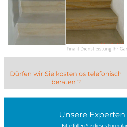
Finalit Dienstleistung Ihr G
Dürfen wir Sie kostenlos telefonisch
beraten ?
Unsere Experten 
Bitte füllen Sie dieses Formul