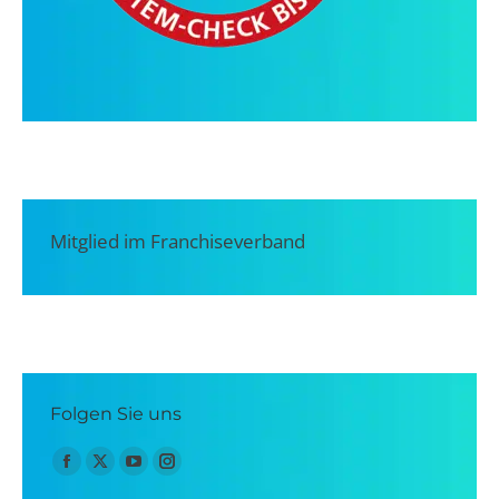
Mitglied im Franchiseverband
Folgen Sie uns
Finden Sie uns auf:
Facebook
X
YouTube
Instagram