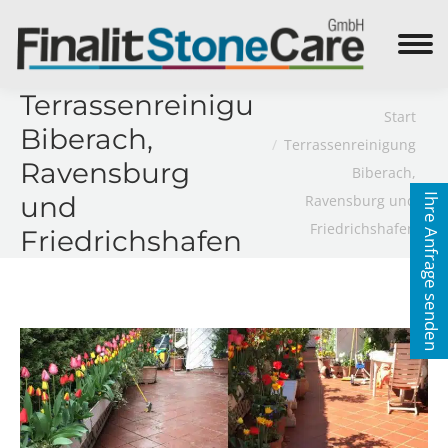
Search:
Terrassenreinigung
Sie befinden sich hier:
Start
Biberach,
Terrassenreinigung
Ravensburg
Biberach,
und
Ravensburg und
Ihre Anfrage senden
Friedrichshafen
Friedrichshafen