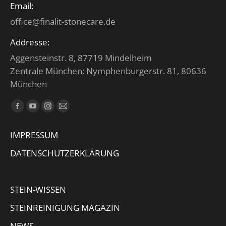
Email:
office@finalit-stonecare.de
Addresse:
Aggensteinstr. 8, 87719 Mindelheim
Zentrale München: Nymphenburgerstr. 81, 80636
München
Finden Sie uns auf:
Facebook
YouTube
Instagram
E-
page
page
page
Mail
IMPRESSUM
opens
opens
opens
page
in
in
in
opens
DATENSCHUTZERKLÄRUNG
new
new
new
in
window
window
window
new
STEIN-WISSEN
window
STEINREINIGUNG MAGAZIN
NEWS