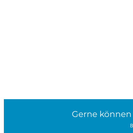
Gerne können S
B