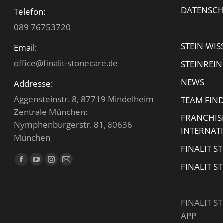
DATENSC
Telefon:
089 76753720
STEIN-WIS
Email:
office@finalit-stonecare.de
STEINREI
NEWS
Addresse:
Aggensteinstr. 8, 87719 Mindelheim
TEAM FIN
Zentrale München:
FRANCHIS
Nymphenburgerstr. 81, 80636
INTERNAT
München
FINALIT S
Finden Sie uns auf:
Facebook
YouTube
Instagram
E-
FINALIT S
page
page
page
Mail
opens
opens
opens
page
FINALIT S
in
in
in
opens
APP
new
new
new
in