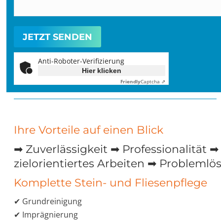
Anti-Roboter-Verifizierung
Hier klicken
Friendly
Captcha ⇗
Ihre Vorteile auf einen Blick
➡ Zuverlässigkeit ➡ Professionalität ➡
zielorientiertes Arbeiten ➡ Probleml
Komplette Stein- und Fliesenpflege
✔ Grundreinigung
✔ Imprägnierung