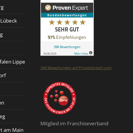
rg
d Lübeck
rg
falen Lippe
396
Bewertungen auf ProvenExpert.com
orf
Finalit StoneCare
nn
ieg
Mitglied im Franchiseverband
rt am Main