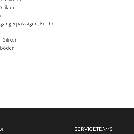
Silikon
n
sgängerpassagen, Kirchen
 Silikon
zböden
M
SERVICETEAMS