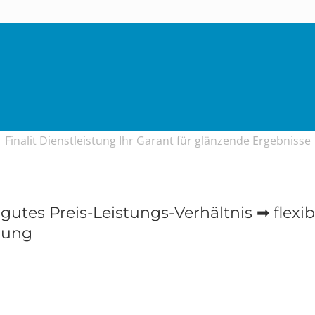
Finalit Dienstleistung Ihr Garant für glänzende Ergebnisse
 gutes Preis-Leistungs-Verhältnis ➡ flexi
ösung