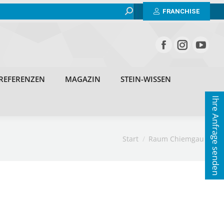
Search:
BEISPIELE
ERFAHRUNGEN
REFERENZEN
FRANCHISE
MAGAZIN
STEIN-WISSEN
KONTAKT
REFERENZEN
MAGAZIN
STEIN-WISSEN
Ihre Anfrage senden
Sie befinden sich hier:
Start
Raum Chiemgau