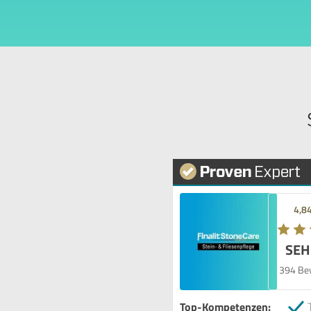
4,8
SEH
394 Be
Top-Kompetenzen: