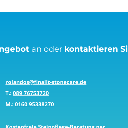
Angebot
an oder
kontaktieren S
rolandos@finalit-stonecare.de
T.:
089 76753720
M.:
0160 95338270
Kostenfreie Steinpflege-Beratung per