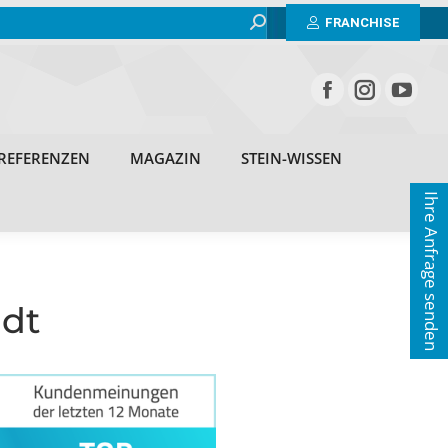
Search:
BEISPIELE
ERFAHRUNGEN
REFERENZEN
FRANCHISE
MAGAZIN
STEIN-WISSEN
KONTAKT
REFERENZEN
MAGAZIN
STEIN-WISSEN
Ihre Anfrage senden
adt