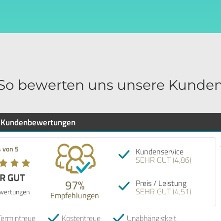
So bewerten uns unsere Kunde
Kundenbewertungen
4 von 5
Kundenservice
SEHR GUT (4,86)
R GUT
97%
Preis / Leistung
SEHR GUT (4,51)
wertungen
Empfehlungen
Termintreue
Kostentreue
Unabhängigkeit