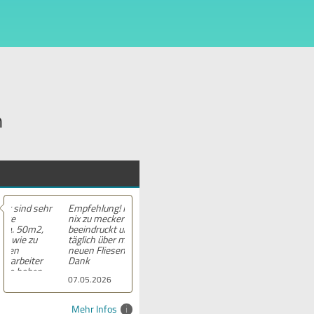
n
Empfehlung! Hier gab es
nix zu meckern. Ich bin
beeindruckt und freue mich
täglich über meine wie
neuen Fliesen. Herzlichen
Dank
07.05.2026
Mehr Infos