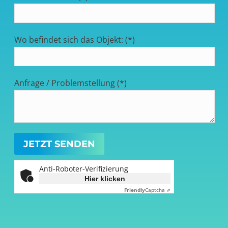
Wo befindet sich das Objekt: (*)
Anfrage / Problemstellung (*)
Anti-Roboter-Verifizierung
Hier klicken
Friendly
Captcha ⇗