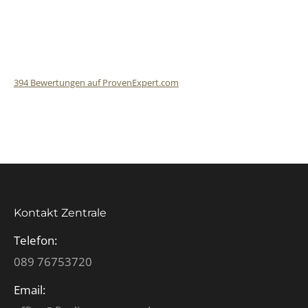
394
Bewertungen auf ProvenExpert.com
Finalit StoneCare
Kontakt Zentrale
Telefon:
089 76753720
Email: