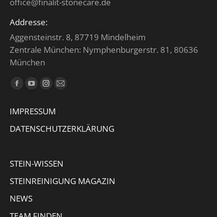
office@finalit-stonecare.de
Addresse:
Aggensteinstr. 8, 87719 Mindelheim
Zentrale München: Nymphenburgerstr. 81, 80636
München
Finden Sie uns auf:
Facebook
YouTube
Instagram
E-
page
page
page
Mail
IMPRESSUM
opens
opens
opens
page
in
in
in
opens
DATENSCHUTZERKLÄRUNG
new
new
new
in
window
window
window
new
STEIN-WISSEN
window
STEINREINIGUNG MAGAZIN
NEWS
TEAM FINDEN