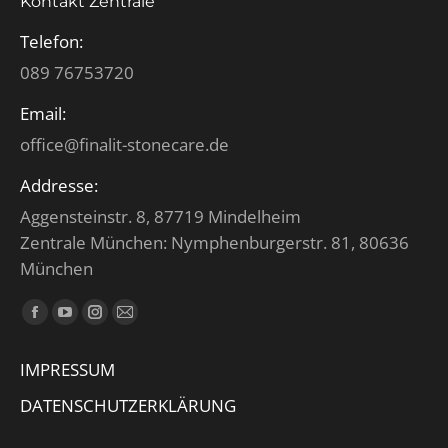
Kontakt Zentrale
Telefon:
089 76753720
Email:
office@finalit-stonecare.de
Addresse:
Aggensteinstr. 8, 87719 Mindelheim
Zentrale München: Nymphenburgerstr. 81, 80636
München
Finden Sie uns auf:
Facebook
YouTube
Instagram
E-
page
page
page
Mail
IMPRESSUM
opens
opens
opens
page
in
in
in
opens
DATENSCHUTZERKLÄRUNG
new
new
new
in