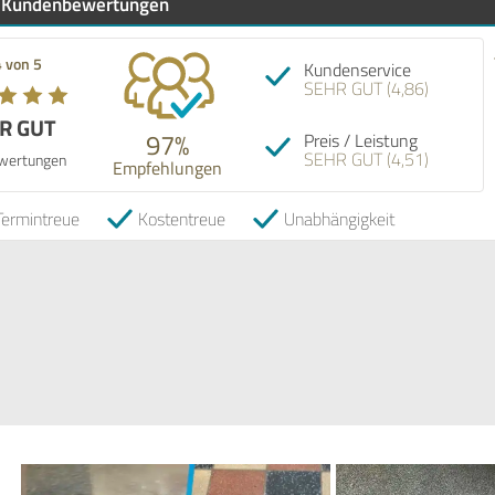
Kundenbewertungen
4 von 5
Kundenservice
SEHR GUT (4,86)
R GUT
97%
Preis / Leistung
SEHR GUT (4,51)
wertungen
Empfehlungen
Termintreue
Kostentreue
Unabhängigkeit