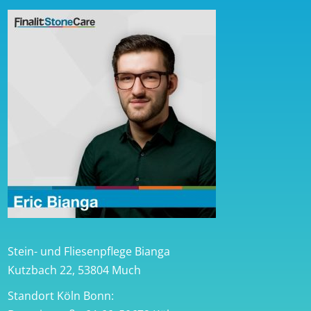
Stein- und Fliesenpflege Bianga
Kutzbach 22, 53804 Much
Standort Köln Bonn: