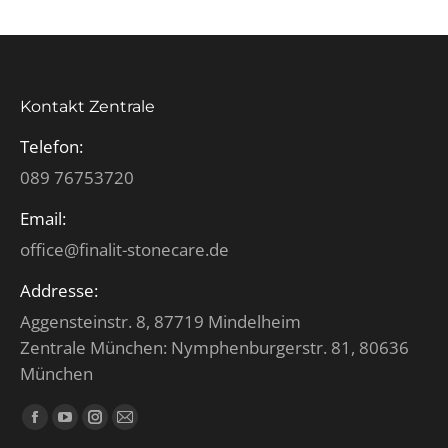
Kontakt Zentrale
Telefon:
089 76753720
Email:
office@finalit-stonecare.de
Addresse:
Aggensteinstr. 8, 87719 Mindelheim
Zentrale München: Nymphenburgerstr. 81, 80636
München
Finden Sie uns auf:
Facebook
YouTube
Instagram
E-