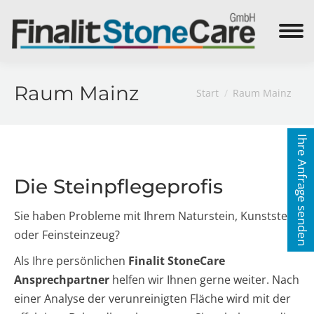
Search:
Raum Mainz
Sie befinden sich hier:
Start
Raum Mainz
Ihre Anfrage senden
Die Steinpflegeprofis
Sie haben Probleme mit Ihrem Naturstein, Kunststein
oder Feinsteinzeug?
Als Ihre persönlichen
Finalit StoneCare
Ansprechpartner
helfen wir Ihnen gerne weiter. Nach
einer Analyse der verunreinigten Fläche wird mit der