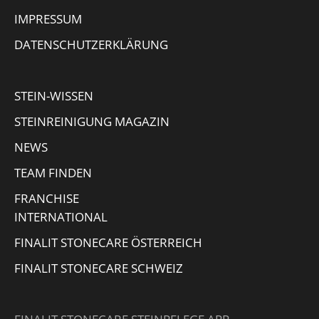
page
page
page
Mail
IMPRESSUM
opens
opens
opens
page
in
in
in
opens
DATENSCHUTZERKLÄRUNG
new
new
new
in
window
window
window
new
STEIN-WISSEN
window
STEINREINIGUNG MAGAZIN
NEWS
TEAM FINDEN
FRANCHISE
INTERNATIONAL
FINALIT STONECARE ÖSTERREICH
FINALIT STONECARE SCHWEIZ