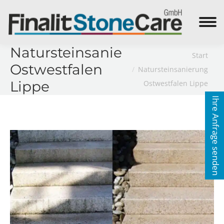
Search:
Natursteinsanierung
Sie befinden sich hier:
Start
Ostwestfalen
Natursteinsanierung
Lippe
Ostwestfalen Lippe
Ihre Anfrage senden