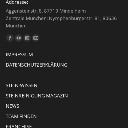
Addresse:
Aggensteinstr. 8, 87719 Mindelheim
Zentrale München: Nymphenburgerstr. 81, 80636
München
Finden Sie uns auf:
Facebook
YouTube
Instagram
E-
page
page
page
Mail
IMPRESSUM
opens
opens
opens
page
in
in
in
opens
DATENSCHUTZERKLÄRUNG
new
new
new
in
window
window
window
new
STEIN-WISSEN
window
STEINREINIGUNG MAGAZIN
NEWS
TEAM FINDEN
FRANCHISE