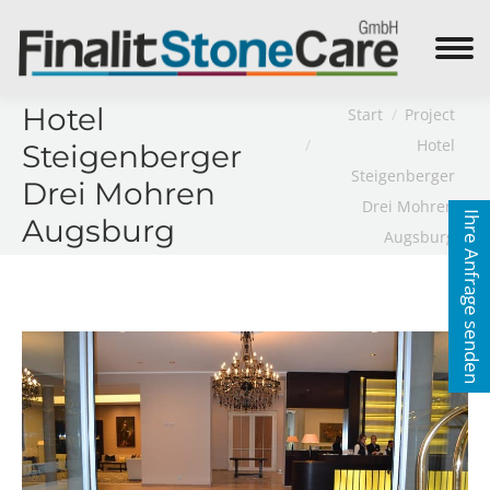
Search:
Sie befinden sich hier:
Hotel
Start
Project
Hotel
Steigenberger
Steigenberger
Drei Mohren
Drei Mohren
Ihre Anfrage senden
Augsburg
Augsburg