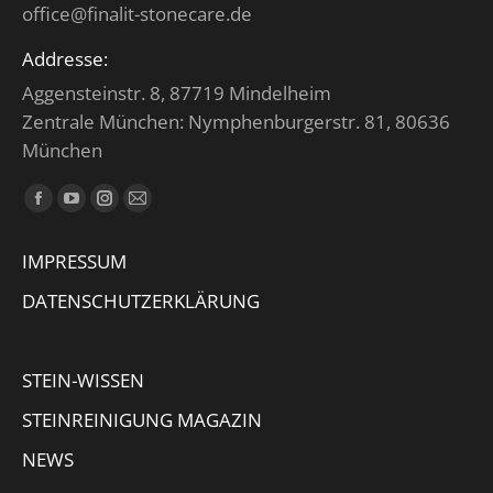
office@finalit-stonecare.de
Addresse:
Aggensteinstr. 8, 87719 Mindelheim
Zentrale München: Nymphenburgerstr. 81, 80636
München
Finden Sie uns auf:
Facebook
YouTube
Instagram
E-
page
page
page
Mail
IMPRESSUM
opens
opens
opens
page
in
in
in
opens
DATENSCHUTZERKLÄRUNG
new
new
new
in
window
window
window
new
STEIN-WISSEN
window
STEINREINIGUNG MAGAZIN
NEWS