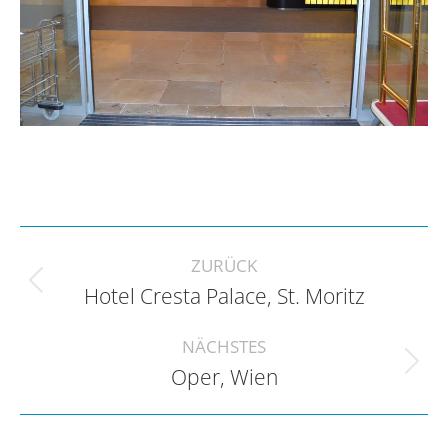
Project
navigation
ZURÜCK
Previous
Hotel Cresta Palace, St. Moritz
project:
NÄCHSTES
Next
Oper, Wien
project: