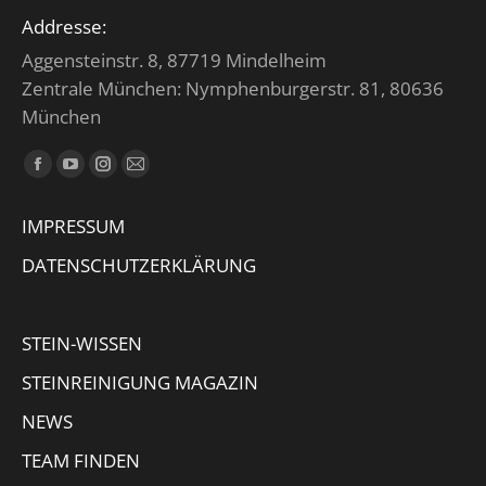
Addresse:
Aggensteinstr. 8, 87719 Mindelheim
Zentrale München: Nymphenburgerstr. 81, 80636
München
Finden Sie uns auf:
Facebook
YouTube
Instagram
E-
page
page
page
Mail
IMPRESSUM
opens
opens
opens
page
in
in
in
opens
DATENSCHUTZERKLÄRUNG
new
new
new
in
window
window
window
new
STEIN-WISSEN
window
STEINREINIGUNG MAGAZIN
NEWS
TEAM FINDEN