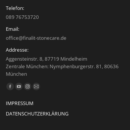
Telefon:
089 76753720
Email:
office@finalit-stonecare.de
Addresse:
Aggensteinstr. 8, 87719 Mindelheim
Zentrale München: Nymphenburgerstr. 81, 80636
München
Finden Sie uns auf:
Facebook
YouTube
Instagram
E-
page
page
page
Mail
IMPRESSUM
opens
opens
opens
page
in
in
in
opens
DATENSCHUTZERKLÄRUNG
new
new
new
in
window
window
window
new