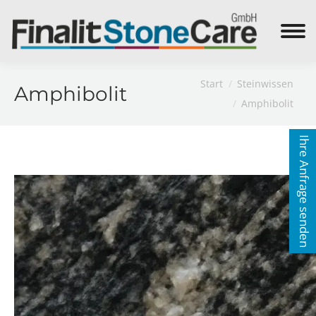
Search:
Sie befinden sich hier:
Start
Steinwissen
Amphibolit
Amphibolit
Ihre Anfrage senden