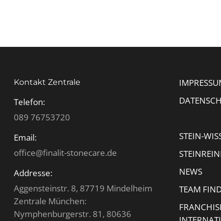
IMPRESSU
Kontakt Zentrale
DATENSC
Telefon:
089 76753720
STEIN-WIS
Email:
office@finalit-stonecare.de
STEINREI
NEWS
Addresse:
Aggensteinstr. 8, 87719 Mindelheim
TEAM FIN
Zentrale München:
FRANCHIS
Nymphenburgerstr. 81, 80636
INTERNAT