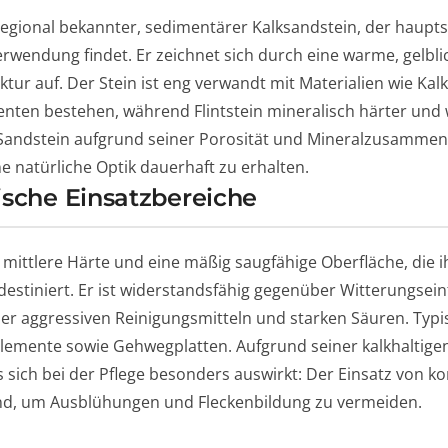
 regional bekannter, sedimentärer Kalksandstein, der haupts
wendung findet. Er zeichnet sich durch eine warme, gelbl
ktur auf. Der Stein ist eng verwandt mit Materialien wie Kal
enten bestehen, während Flintstein mineralisch härter und w
 Sandstein aufgrund seiner Porosität und Mineralzusammens
natürliche Optik dauerhaft zu erhalten.
ische Einsatzbereiche
 mittlere Härte und eine mäßig saugfähige Oberfläche, die 
stiniert. Er ist widerstandsfähig gegenüber Witterungseinf
er aggressiven Reinigungsmitteln und starken Säuren. Typi
lemente sowie Gehwegplatten. Aufgrund seiner kalkhaltig
s sich bei der Pflege besonders auswirkt: Der Einsatz von 
nd, um Ausblühungen und Fleckenbildung zu vermeiden.