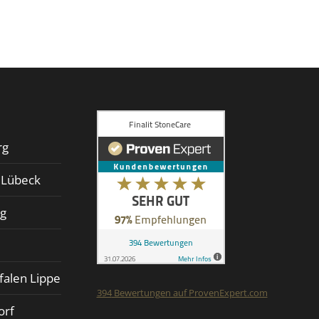
rg
d Lübeck
rg
falen Lippe
394
Bewertungen auf ProvenExpert.com
orf