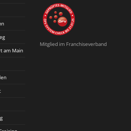
Finalit StoneCare
nn
ieg
Mitglied im Franchiseverband
rt am Main
den
t
rg