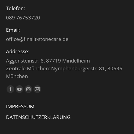
Telefon:
089 76753720
Email:
office@finalit-stonecare.de
Addresse:
Aggensteinstr. 8, 87719 Mindelheim
Zentrale München: Nymphenburgerstr. 81, 80636
München
Finden Sie uns auf:
Facebook
YouTube
Instagram
E-
page
page
page
Mail
IMPRESSUM
opens
opens
opens
page
in
in
in
opens
DATENSCHUTZERKLÄRUNG
new
new
new
in
window
window
window
new