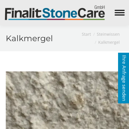
Search:
Sie befinden sich hier:
Start
Steinwissen
Kalkmergel
Kalkmergel
Ihre Anfrage senden