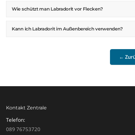
Wie schützt man Labradorit vor Flecken?
Kann ich Labradorit im Außenbereich verwenden?
← Zurü
Kontakt Zentrale
Telefon:
089 76753720