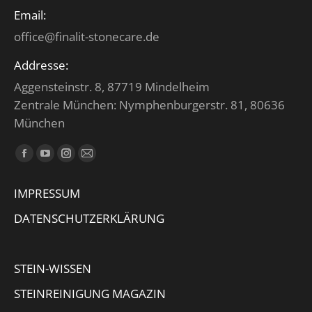
Email:
office@finalit-stonecare.de
Addresse:
Aggensteinstr. 8, 87719 Mindelheim
Zentrale München: Nymphenburgerstr. 81, 80636
München
Finden Sie uns auf:
Facebook
YouTube
Instagram
E-
page
page
page
Mail
IMPRESSUM
opens
opens
opens
page
in
in
in
opens
DATENSCHUTZERKLÄRUNG
new
new
new
in
window
window
window
new
STEIN-WISSEN
window
STEINREINIGUNG MAGAZIN