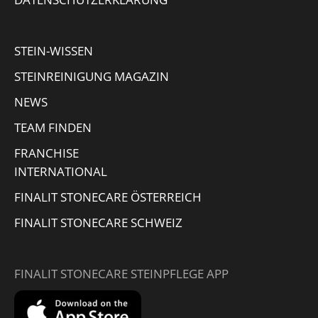
new
new
new
in
window
window
window
new
STEIN-WISSEN
window
STEINREINIGUNG MAGAZIN
NEWS
TEAM FINDEN
FRANCHISE
INTERNATIONAL
FINALIT STONECARE ÖSTERREICH
FINALIT STONECARE SCHWEIZ
FINALIT STONECARE STEINPFLEGE APP