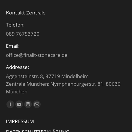
Kontakt Zentrale
Telefon:
089 76753720
Email:
office@finalit-stonecare.de
Addresse:
Aggensteinstr. 8, 87719 Mindelheim
Zentrale München: Nymphenburgerstr. 81, 80636
München
Finden Sie uns auf:
Facebook
YouTube
Instagram
E-
page
page
page
Mail
IMPRESSUM
opens
opens
opens
page
in
in
in
opens
DATENSCHUTZERKLÄRUNG