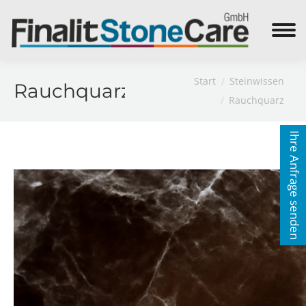
Search:
Sie befinden sich hier:
Start
Steinwissen
Rauchquarz
Rauchquarz
Ihre Anfrage senden