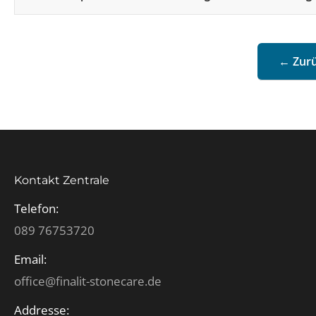
← Zurü
Kontakt Zentrale
Telefon:
089 76753720
Email:
office@finalit-stonecare.de
Addresse: