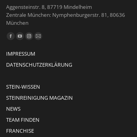
Aggensteinstr. 8, 87719 Mindelheim
Zentrale München: Nymphenburgerstr. 81, 80636
München
Finden Sie uns auf:
Facebook
YouTube
Instagram
E-
page
page
page
Mail
IMPRESSUM
opens
opens
opens
page
in
in
in
opens
DATENSCHUTZERKLÄRUNG
new
new
new
in
window
window
window
new
STEIN-WISSEN
window
STEINREINIGUNG MAGAZIN
NEWS
TEAM FINDEN
FRANCHISE