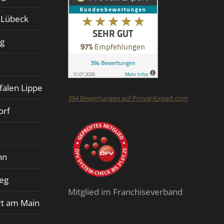
d Lübeck
rg
falen Lippe
394
Bewertungen auf ProvenExpert.com
orf
Finalit StoneCare
nn
ieg
Mitglied im Franchiseverband
rt am Main