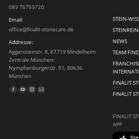
089 76753720
STEIN-WIS
Email:
office@finalit-stonecare.de
STEINREI
NEWS
Addresse:
Aggensteinstr. 8, 87719 Mindelheim
TEAM FIN
Zentrale München:
FRANCHIS
Nymphenburgerstr. 81, 80636
INTERNAT
München
FINALIT S
Finden Sie uns auf:
Facebook
YouTube
Instagram
E-
FINALIT S
page
page
page
Mail
opens
opens
opens
page
FINALIT S
in
in
in
opens
APP
new
new
new
in
window
window
window
new