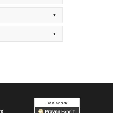
▼
▼
rg