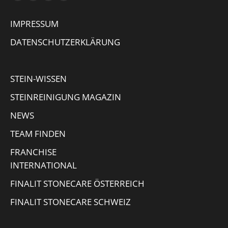
page
page
page
Mail
IMPRESSUM
opens
opens
opens
page
in
in
in
opens
DATENSCHUTZERKLÄRUNG
new
new
new
in
window
window
window
new
STEIN-WISSEN
window
STEINREINIGUNG MAGAZIN
NEWS
TEAM FINDEN
FRANCHISE
INTERNATIONAL
FINALIT STONECARE ÖSTERREICH
FINALIT STONECARE SCHWEIZ