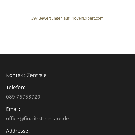
397
Bewertungen auf ProvenExpert.com
Finalit StoneCare
Kontakt Zentrale
Telefon:
089 76753720
Email:
office@finalit-stonecare.de
Addresse: