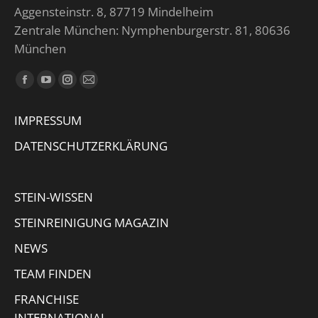
Aggensteinstr. 8, 87719 Mindelheim
Zentrale München: Nymphenburgerstr. 81, 80636
München
Finden Sie uns auf:
Facebook
YouTube
Instagram
E-
page
page
page
Mail
IMPRESSUM
opens
opens
opens
page
in
in
in
opens
DATENSCHUTZERKLÄRUNG
new
new
new
in
window
window
window
new
STEIN-WISSEN
window
STEINREINIGUNG MAGAZIN
NEWS
TEAM FINDEN
FRANCHISE
INTERNATIONAL