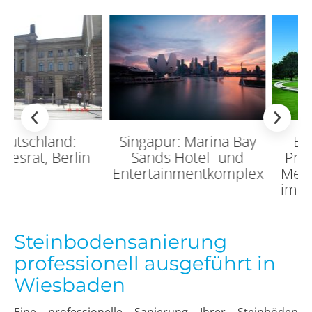
Singapur: Marina Bay
England: Diana
Sands Hotel- und
Princess of Wales
Entertainmentkomplex
Memorial Fountain
im Londoner Hyde
Park
Steinbodensanierung
professionell ausgeführt in
Wiesbaden
Eine professionelle Sanierung Ihrer Steinböden