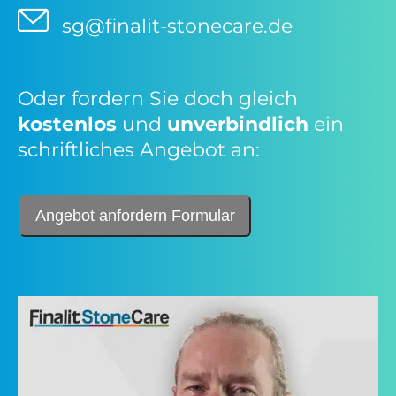
sg@finalit-stonecare.de
Oder fordern Sie doch gleich
kostenlos
und
unverbindlich
ein
schriftliches Angebot an:
Angebot anfordern Formular