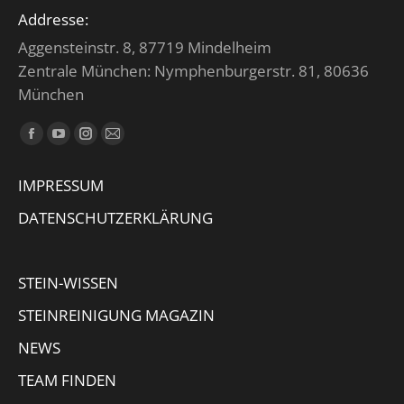
Addresse:
Aggensteinstr. 8, 87719 Mindelheim
Zentrale München: Nymphenburgerstr. 81, 80636
München
Finden Sie uns auf:
Facebook
YouTube
Instagram
E-
page
page
page
Mail
IMPRESSUM
opens
opens
opens
page
in
in
in
opens
DATENSCHUTZERKLÄRUNG
new
new
new
in
window
window
window
new
STEIN-WISSEN
window
STEINREINIGUNG MAGAZIN
NEWS
TEAM FINDEN