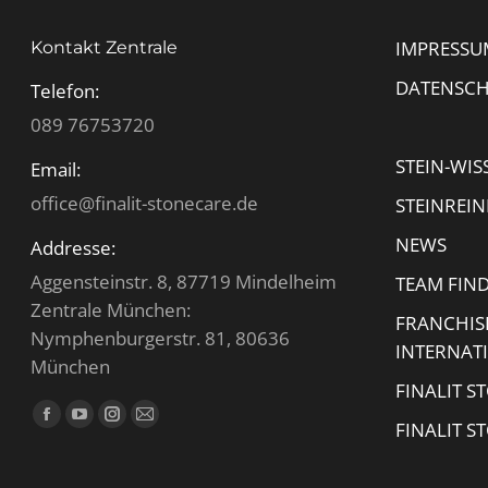
IMPRESSU
Kontakt Zentrale
DATENSC
Telefon:
089 76753720
STEIN-WIS
Email:
office@finalit-stonecare.de
STEINREI
NEWS
Addresse:
Aggensteinstr. 8, 87719 Mindelheim
TEAM FIN
Zentrale München:
FRANCHIS
Nymphenburgerstr. 81, 80636
INTERNAT
München
FINALIT S
Finden Sie uns auf:
Facebook
YouTube
Instagram
E-
FINALIT S
page
page
page
Mail
opens
opens
opens
page