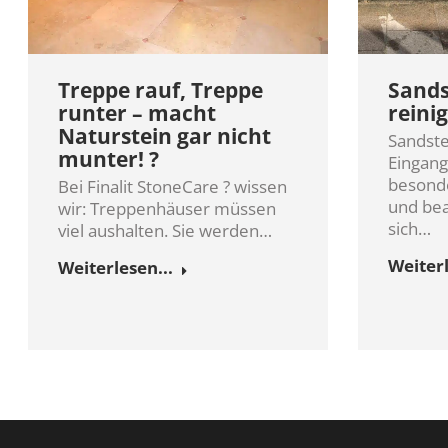
Treppe rauf, Treppe
Sands
runter – macht
reini
Naturstein gar nicht
Sandste
munter! ?
Eingang
besonde
Bei Finalit StoneCare ? wissen
und bea
wir: Treppenhäuser müssen
sich…
viel aushalten. Sie werden…
Weiterl
Weiterlesen...