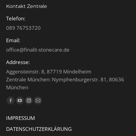
Kontakt Zentrale
Telefon:
089 76753720
Email:
office@finalit-stonecare.de
Addresse:
Aggensteinstr. 8, 87719 Mindelheim
Zentrale München: Nymphenburgerstr. 81, 80636
München
Finden Sie uns auf:
Facebook
YouTube
Instagram
E-
page
page
page
Mail
IMPRESSUM
opens
opens
opens
page
in
in
in
opens
DATENSCHUTZERKLÄRUNG
new
new
new
in