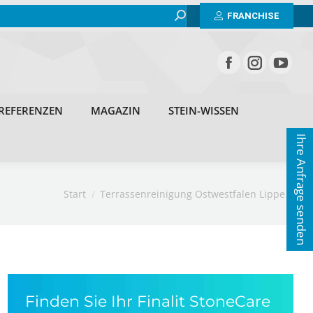
Search:
BEISPIELE
ERFAHRUNGEN
REFERENZEN
FRANCHISE
MAGAZIN
STEIN-WISSEN
KONTAKT
REFERENZEN
MAGAZIN
STEIN-WISSEN
Ihre Anfrage senden
Sie befinden sich hier:
Start
Terrassenreinigung Ostwestfalen Lippe
Finden Sie Ihr Finalit StoneCare