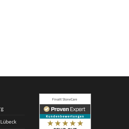
rg
d Lübeck