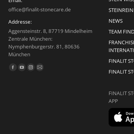
Email:
office@finalit-stonecare.de
STEINREI
NEWS
Addresse:
Aggensteinstr. 8, 87719 Mindelheim
TEAM FIN
Zentrale München:
FRANCHIS
Nymphenburgerstr. 81, 80636
INTERNAT
München
FINALIT S
Finden Sie uns auf:
Facebook
YouTube
Instagram
E-
FINALIT S
page
page
page
Mail
opens
opens
opens
page
FINALIT S
in
in
in
opens
APP
new
new
new
in
window
window
window
new
window