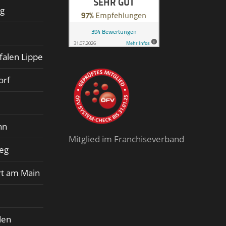
rg
falen Lippe
orf
nn
Mitglied im Franchiseverband
ieg
rt am Main
den