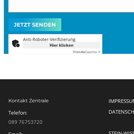
Anti-Roboter-Verifizierung
Hier klicken
Friendly
Captcha ⇗
IMPRESSU
Kontakt Zentrale
DATENSC
Telefon:
089 76753720
STEIN-WIS