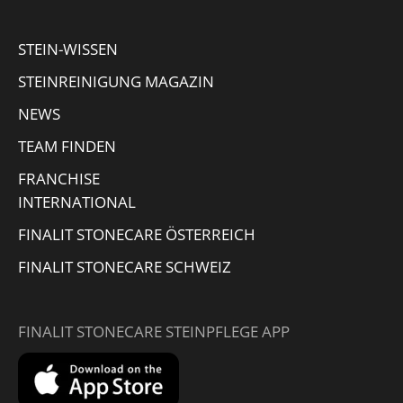
new
new
new
in
window
window
window
new
STEIN-WISSEN
window
STEINREINIGUNG MAGAZIN
NEWS
TEAM FINDEN
FRANCHISE
INTERNATIONAL
FINALIT STONECARE ÖSTERREICH
FINALIT STONECARE SCHWEIZ
FINALIT STONECARE STEINPFLEGE APP