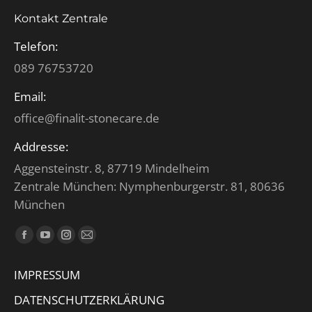
Kontakt Zentrale
Telefon:
089 76753720
Email:
office@finalit-stonecare.de
Addresse:
Aggensteinstr. 8, 87719 Mindelheim
Zentrale München: Nymphenburgerstr. 81, 80636
München
Finden Sie uns auf:
Facebook
YouTube
Instagram
E-
page
page
page
Mail
IMPRESSUM
opens
opens
opens
page
in
in
in
opens
DATENSCHUTZERKLÄRUNG