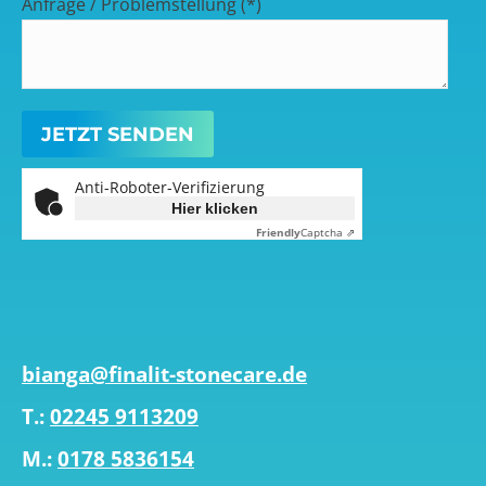
Anfrage / Problemstellung (*)
Anti-Roboter-Verifizierung
Hier klicken
Friendly
Captcha ⇗
bianga@finalit-stonecare.de
T.:
02245 9113209
M.:
0178 5836154