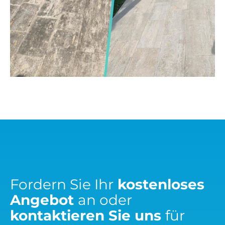
Fordern Sie Ihr
kostenloses
Angebot
an oder
kontaktieren Sie uns
für