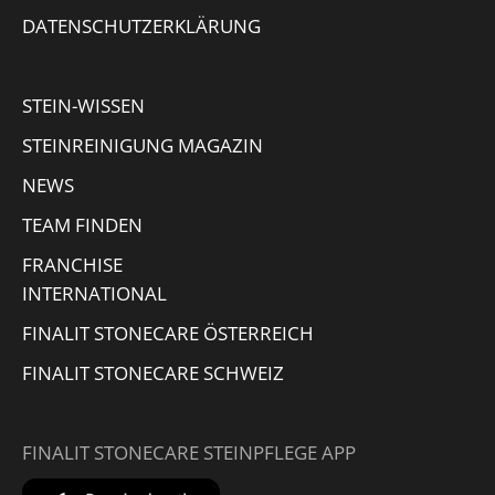
in
in
in
opens
DATENSCHUTZERKLÄRUNG
new
new
new
in
window
window
window
new
STEIN-WISSEN
window
STEINREINIGUNG MAGAZIN
NEWS
TEAM FINDEN
FRANCHISE
INTERNATIONAL
FINALIT STONECARE ÖSTERREICH
FINALIT STONECARE SCHWEIZ
FINALIT STONECARE STEINPFLEGE APP