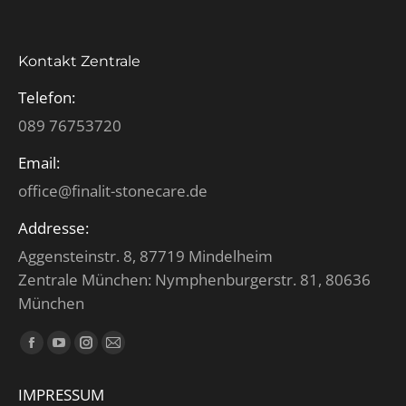
Kontakt Zentrale
Telefon:
089 76753720
Email:
office@finalit-stonecare.de
Addresse:
Aggensteinstr. 8, 87719 Mindelheim
Zentrale München: Nymphenburgerstr. 81, 80636
München
Finden Sie uns auf:
Facebook
YouTube
Instagram
E-
page
page
page
Mail
IMPRESSUM
opens
opens
opens
page