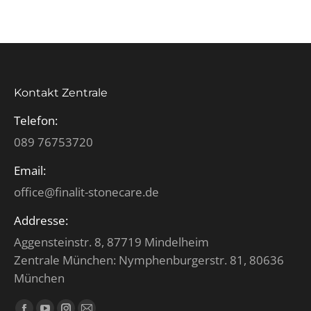
Kontakt Zentrale
Telefon:
089 76753720
Email:
office@finalit-stonecare.de
Addresse:
Aggensteinstr. 8, 87719 Mindelheim
Zentrale München: Nymphenburgerstr. 81, 80636
München
Finden Sie uns auf: