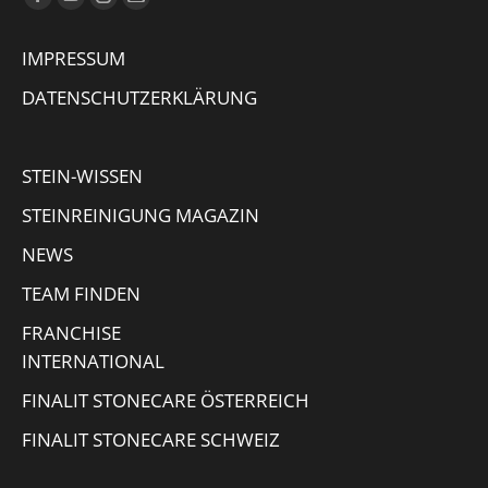
Facebook
YouTube
Instagram
E-
page
page
page
Mail
IMPRESSUM
opens
opens
opens
page
in
in
in
opens
DATENSCHUTZERKLÄRUNG
new
new
new
in
window
window
window
new
STEIN-WISSEN
window
STEINREINIGUNG MAGAZIN
NEWS
TEAM FINDEN
FRANCHISE
INTERNATIONAL
FINALIT STONECARE ÖSTERREICH
FINALIT STONECARE SCHWEIZ