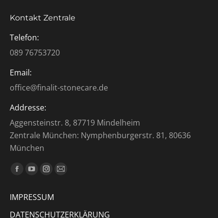
Kontakt Zentrale
Telefon:
089 76753720
Email:
office@finalit-stonecare.de
Addresse:
Aggensteinstr. 8, 87719 Mindelheim
Zentrale München: Nymphenburgerstr. 81, 80636
München
Finden Sie uns auf:
Facebook
YouTube
Instagram
E-
page
page
page
Mail
IMPRESSUM
opens
opens
opens
page
in
in
in
opens
DATENSCHUTZERKLÄRUNG