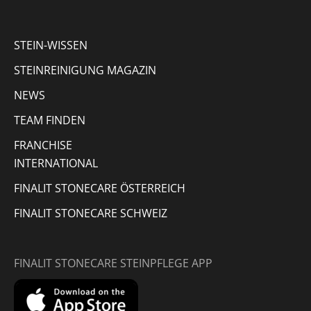
new
new
new
in
window
window
window
new
STEIN-WISSEN
window
STEINREINIGUNG MAGAZIN
NEWS
TEAM FINDEN
FRANCHISE
INTERNATIONAL
FINALIT STONECARE ÖSTERREICH
FINALIT STONECARE SCHWEIZ
FINALIT STONECARE STEINPFLEGE APP