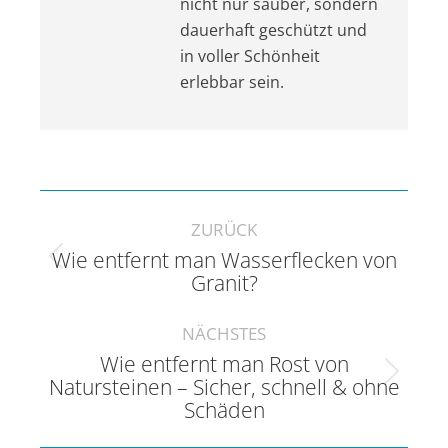
nicht nur sauber, sondern
dauerhaft geschützt und
in voller Schönheit
erlebbar sein.
Kommentarnavigation
ZURÜCK
Wie entfernt man Wasserflecken von
Vorheriger
Granit?
Beitrag:
NÄCHSTES
Wie entfernt man Rost von
Nächster
Natursteinen – Sicher, schnell & ohne
Schäden
Beitrag: