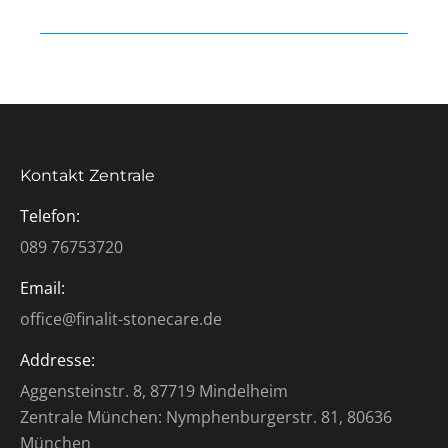
Kontakt Zentrale
Telefon:
089 76753720
Email:
office@finalit-stonecare.de
Addresse:
Aggensteinstr. 8, 87719 Mindelheim
Zentrale München: Nymphenburgerstr. 81, 80636
München