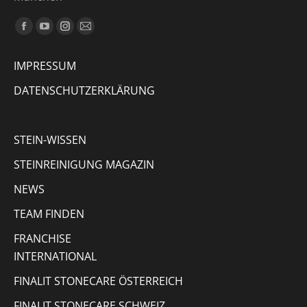
Finden Sie uns auf:
Facebook
YouTube
Instagram
E-
page
page
page
Mail
IMPRESSUM
opens
opens
opens
page
in
in
in
opens
DATENSCHUTZERKLÄRUNG
new
new
new
in
window
window
window
new
STEIN-WISSEN
window
STEINREINIGUNG MAGAZIN
NEWS
TEAM FINDEN
FRANCHISE
INTERNATIONAL
FINALIT STONECARE ÖSTERREICH
FINALIT STONECARE SCHWEIZ