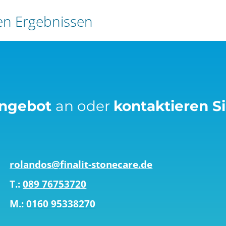
den Ergebnissen
Angebot
an oder
kontaktieren S
rolandos@finalit-stonecare.de
T.:
089 76753720
M.:
0160 95338270