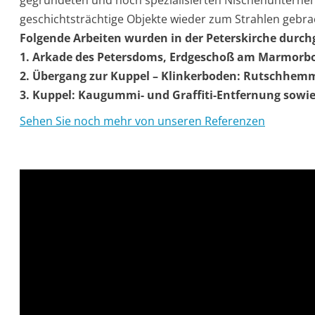
gegründeten und hoch spezialisierten Nischenunterneh
geschichtsträchtige Objekte wieder zum Strahlen gebra
Folgende Arbeiten wurden in der Peterskirche durch
1. Arkade des Petersdoms, Erdgeschoß am Marmorbo
2. Übergang zur Kuppel – Klinkerboden: Rutschhem
3. Kuppel: Kaugummi- und Graffiti-Entfernung sowi
Sehen Sie noch mehr von unseren Referenzen