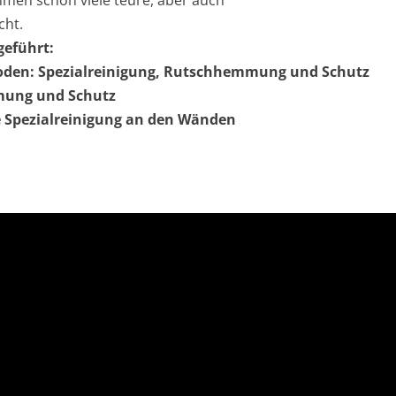
men schon viele teure, aber auch
cht.
geführt:
den: Spezialreinigung,
Rutschhemmung und Schutz
mung und Schutz
e Spezialreinigung an den Wänden