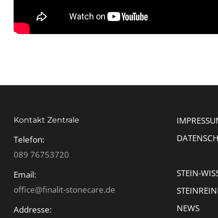
IMPRESSU
Kontakt Zentrale
DATENSC
Telefon:
089 76753720
STEIN-WIS
Email:
office@finalit-stonecare.de
STEINREI
NEWS
Addresse: