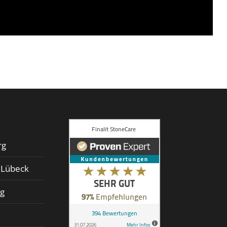
rg
d Lübeck
rg