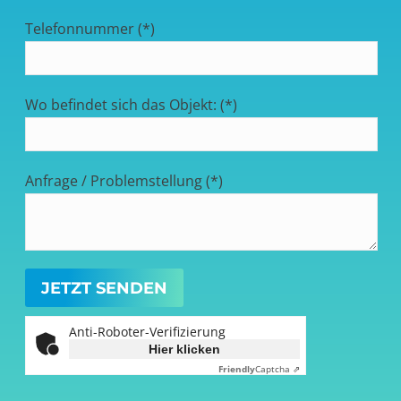
Telefonnummer (*)
Wo befindet sich das Objekt: (*)
Anfrage / Problemstellung (*)
Anti-Roboter-Verifizierung
Hier klicken
Friendly
Captcha ⇗