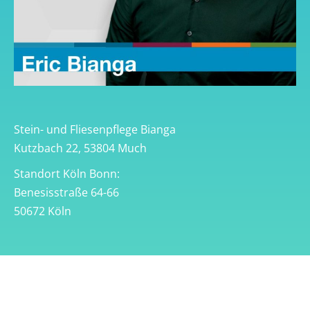
Stein- und Fliesenpflege Bianga
Kutzbach 22, 53804 Much
Standort Köln Bonn:
Benesisstraße 64-66
50672 Köln