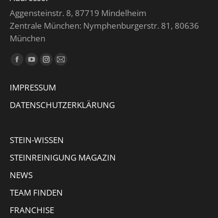
Aggensteinstr. 8, 87719 Mindelheim
Zentrale München: Nymphenburgerstr. 81, 80636
München
Finden Sie uns auf:
Facebook
YouTube
Instagram
E-
page
page
page
Mail
IMPRESSUM
opens
opens
opens
page
in
in
in
opens
DATENSCHUTZERKLÄRUNG
new
new
new
in
window
window
window
new
STEIN-WISSEN
window
STEINREINIGUNG MAGAZIN
NEWS
TEAM FINDEN
FRANCHISE