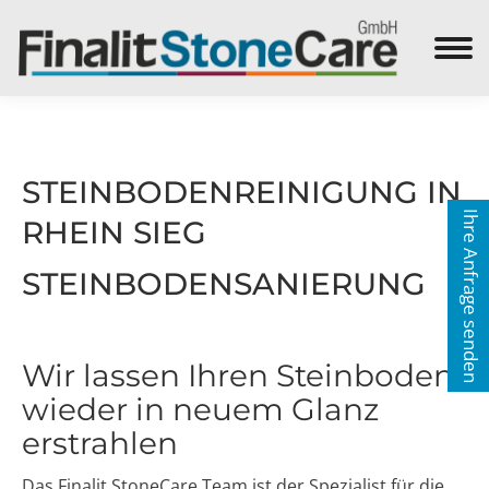
Search:
STEINBODENREINIGUNG IN
Ihre Anfrage senden
RHEIN SIEG
STEINBODENSANIERUNG
Wir lassen Ihren Steinboden
wieder in neuem Glanz
erstrahlen
Das Finalit StoneCare Team ist der Spezialist für die