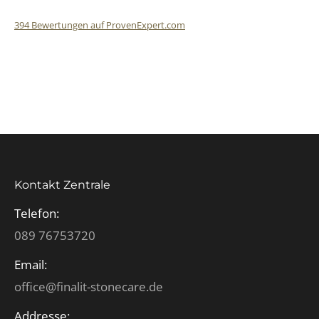
394
Bewertungen auf ProvenExpert.com
Finalit StoneCare
Kontakt Zentrale
Telefon:
089 76753720
Email:
office@finalit-stonecare.de
Addresse: