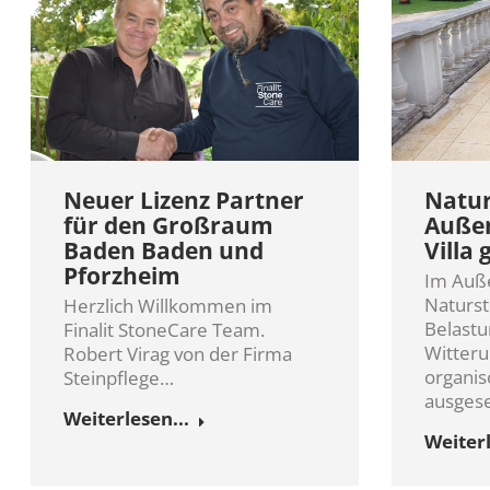
Natur
Neuer Lizenz Partner
Außen
für den Großraum
Villa 
Baden Baden und
Pforzheim
Im Auße
Naturst
Herzlich Willkommen im
Belastu
Finalit StoneCare Team.
Witteru
Robert Virag von der Firma
organis
Steinpflege…
ausgese
Weiterlesen...
Weiterl