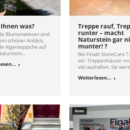
Treppe rauf, Tre
 Ihnen was?
runter – macht
de Blumenwiesen sind
Naturstein gar n
in schöner Anblick,
munter! ?
e Algenteppiche auf
Naturstein…
Bei Finalit StoneCare ?
wir: Treppenhäuser m
esen...
viel aushalten. Sie we
Weiterlesen...
News