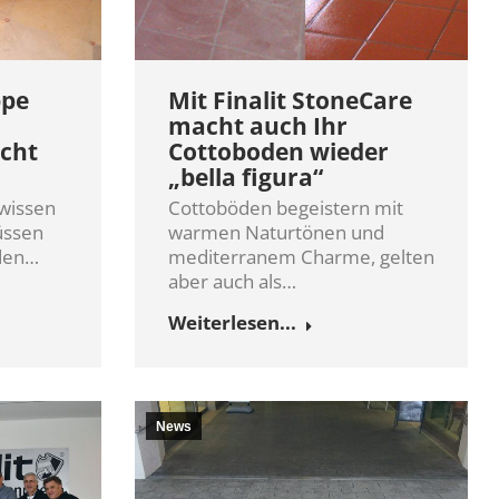
ppe
Mit Finalit StoneCare
macht auch Ihr
icht
Cottoboden wieder
„bella figura“
 wissen
Cottoböden begeistern mit
üssen
warmen Naturtönen und
rden…
mediterranem Charme, gelten
aber auch als…
Weiterlesen...
News