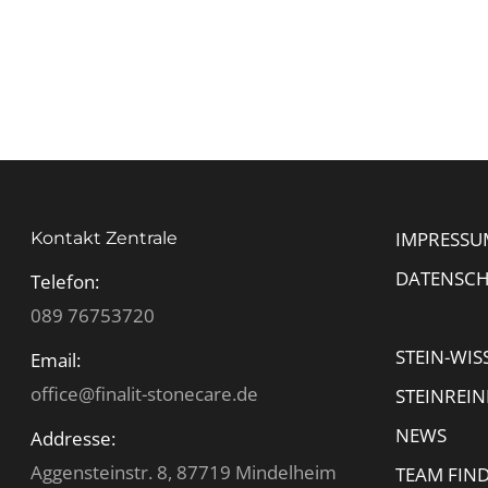
IMPRESSU
Kontakt Zentrale
DATENSC
Telefon:
089 76753720
STEIN-WIS
Email:
office@finalit-stonecare.de
STEINREI
NEWS
Addresse:
Aggensteinstr. 8, 87719 Mindelheim
TEAM FIN