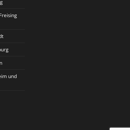
rg
Freising
dt
burg
n
eim und