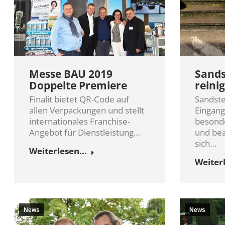
Messe BAU 2019
Sands
Doppelte Premiere
reini
Finalit bietet QR-Code auf
Sandste
allen Verpackungen und stellt
Eingang
internationales Franchise-
besonde
Angebot für Dienstleistung…
und bea
sich…
Weiterlesen...
Weiterl
News
News