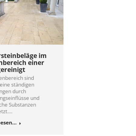
steinbeläge im
bereich einer
gereinigt
nbereich sind
eine ständigen
ngen durch
ngseinflüsse und
che Substanzen
tzt.…
esen...