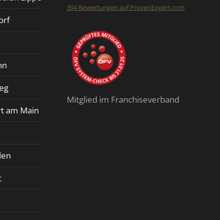
394
Bewertungen auf ProvenExpert.com
orf
Finalit StoneCare
nn
ieg
Mitglied im Franchiseverband
rt am Main
den
t