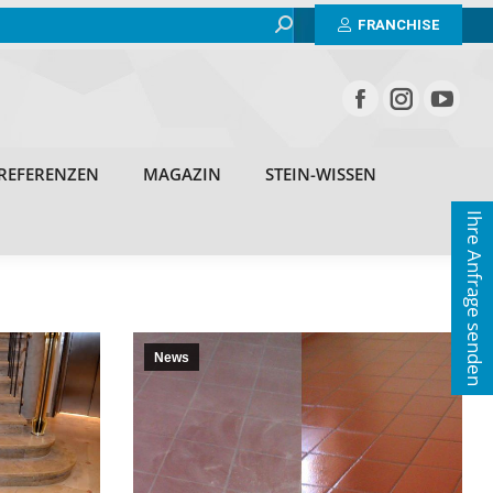
Search:
BEISPIELE
ERFAHRUNGEN
REFERENZEN
FRANCHISE
MAGAZIN
STEIN-WISSEN
KONTAKT
REFERENZEN
MAGAZIN
STEIN-WISSEN
Ihre Anfrage senden
News