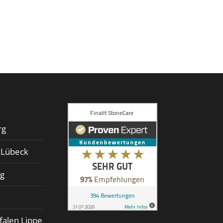
rg
d Lübeck
rg
falen Lippe