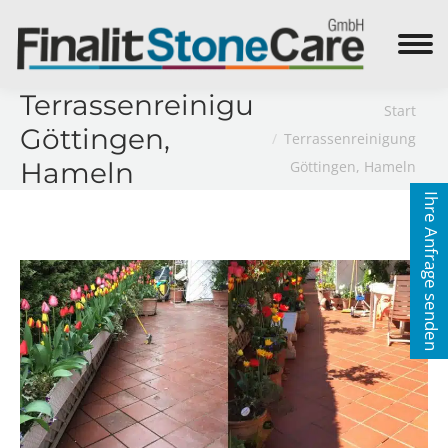
Search:
Terrassenreinigung
Sie befinden sich hier:
Start
Göttingen,
Terrassenreinigung
Hameln
Göttingen, Hameln
Ihre Anfrage senden