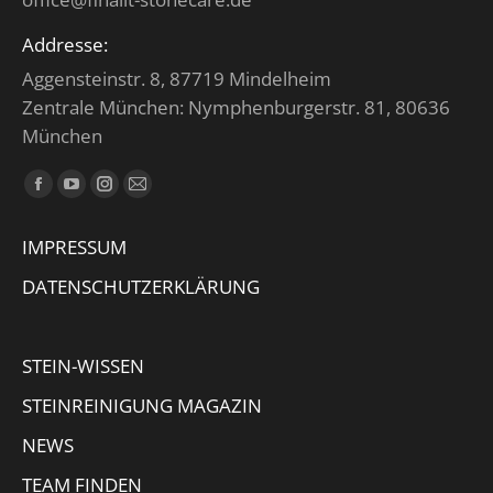
Addresse:
Aggensteinstr. 8, 87719 Mindelheim
Zentrale München: Nymphenburgerstr. 81, 80636
München
Finden Sie uns auf:
Facebook
YouTube
Instagram
E-
page
page
page
Mail
IMPRESSUM
opens
opens
opens
page
in
in
in
opens
DATENSCHUTZERKLÄRUNG
new
new
new
in
window
window
window
new
STEIN-WISSEN
window
STEINREINIGUNG MAGAZIN
NEWS
TEAM FINDEN