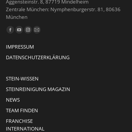
Aggensteinstr. 8, 87719 Mindelheim
Zentrale München: Nymphenburgerstr. 81, 80636
München
Finden Sie uns auf:
Facebook
YouTube
Instagram
E-
page
page
page
Mail
IMPRESSUM
opens
opens
opens
page
in
in
in
opens
DATENSCHUTZERKLÄRUNG
new
new
new
in
window
window
window
new
STEIN-WISSEN
window
STEINREINIGUNG MAGAZIN
NEWS
TEAM FINDEN
FRANCHISE
INTERNATIONAL