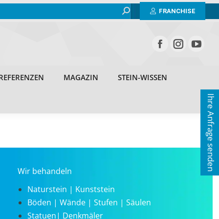
Search:
BEISPIELE
ERFAHRUNGEN
REFERENZEN
FRANCHISE
MAGAZIN
STEIN-WISSEN
KONTAKT
REFERENZEN
MAGAZIN
STEIN-WISSEN
Ihre Anfrage senden
Wir behandeln
Naturstein | Kunststein
Böden | Wände | Stufen | Säulen
Statuen| Denkmäler