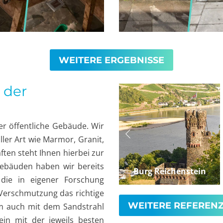
WEITERE ERGEBNISSE
 der
er öffentliche Gebäude. Wir
ler Art wie Marmor, Granit,
ften steht Ihnen hierbei zur
ebäuden haben wir bereits
Hauptbahnhof Wien
Burg Reichenstein
 die in eigener Forschung
 Verschmutzung das richtige
WEITERE REFEREN
eam auch mit dem Sandstrahl
ein mit der jeweils besten