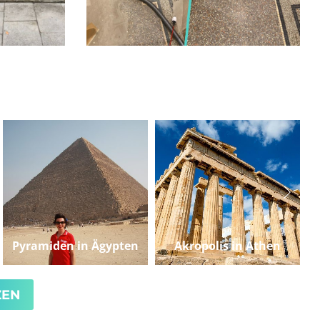
Pyramiden in Ägypten
Akropolis in Athen
ZEN