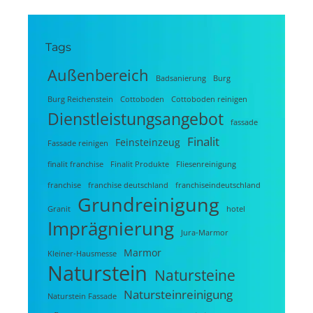
Tags
Außenbereich
Badsanierung
Burg
Burg Reichenstein
Cottoboden
Cottoboden reinigen
Dienstleistungsangebot
fassade
Finalit
Feinsteinzeug
Fassade reinigen
finalit franchise
Finalit Produkte
Fliesenreinigung
franchise
franchise deutschland
franchiseindeutschland
Grundreinigung
Granit
hotel
Imprägnierung
Jura-Marmor
Marmor
Kleiner-Hausmesse
Naturstein
Natursteine
Natursteinreinigung
Naturstein Fassade