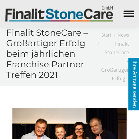
Search:
Finalit StoneCare –
Sie befinden sich
Start
News
Großartiger Erfolg
hier:
Finalit
beim jährlichen
StoneCare
–
Franchise Partner
Ihre Anfrage senden
Großartiger
Treffen 2021
Erfolg…