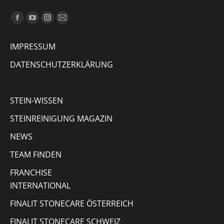
Finden Sie uns auf:
Facebook
YouTube
Instagram
E-
page
page
page
Mail
IMPRESSUM
opens
opens
opens
page
in
in
in
opens
DATENSCHUTZERKLÄRUNG
new
new
new
in
window
window
window
new
STEIN-WISSEN
window
STEINREINIGUNG MAGAZIN
NEWS
TEAM FINDEN
FRANCHISE
INTERNATIONAL
FINALIT STONECARE ÖSTERREICH
FINALIT STONECARE SCHWEIZ