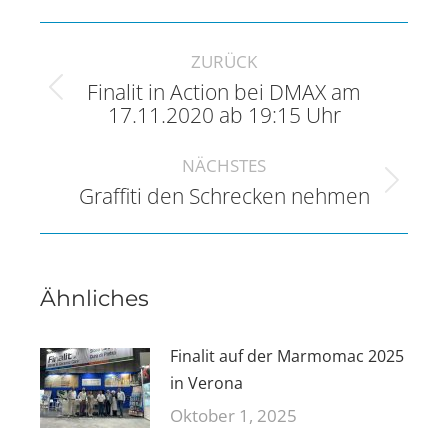
Kommentarnavigation
ZURÜCK
Finalit in Action bei DMAX am
Vorheriger
17.11.2020 ab 19:15 Uhr
Beitrag:
NÄCHSTES
Nächster
Graffiti den Schrecken nehmen
Beitrag:
Ähnliches
Finalit auf der Marmomac 2025
in Verona
Oktober 1, 2025